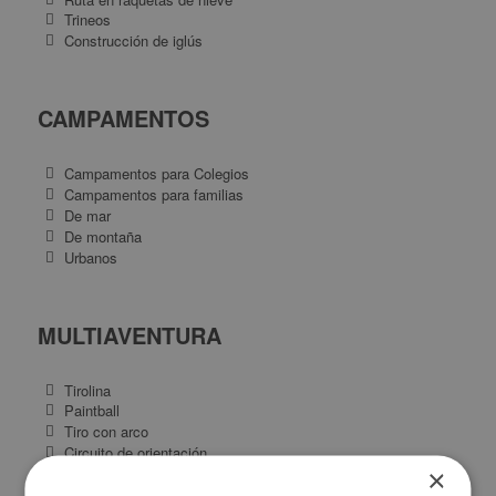
Trineos
Construcción de iglús
CAMPAMENTOS
Campamentos para Colegios
Campamentos para familias
De mar
De montaña
Urbanos
MULTIAVENTURA
Tirolina
Paintball
Tiro con arco
Circuito de orientación
×
Buceo