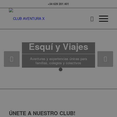
+34 629 201 401
Multiaventura,
Esquí y Viajes
Posterior
Aventuras y experiencias únicas para
familias, colegios y colectivos
1
2
ÚNETE A NUESTRO CLUB!