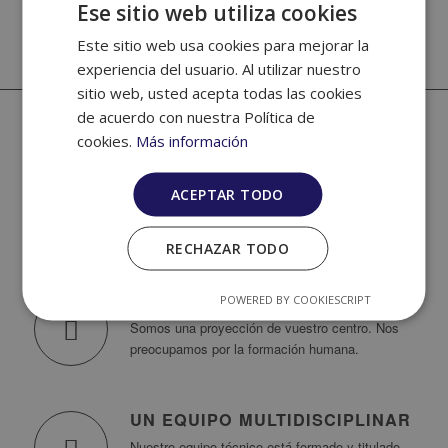
Ese sitio web utiliza cookies
Este sitio web usa cookies para mejorar la
experiencia del usuario. Al utilizar nuestro
sitio web, usted acepta todas las cookies
de acuerdo con nuestra Política de
cookies.
Más información
26 AÑOS DE EXPERIENCIA
ACEPTAR TODO
Empresa de nueva generación, pero desde 1998
coordinando viajes, actividades y campamentos.
RECHAZAR TODO
TRABAJAMOS VALORES
POWERED BY COOKIESCRIPT
Somos una proyección de vuestro centro. Nos
preocupamos por la formación humana.
UN EQUIPO MULTIDISCIPLINAR
Nuestro equipo técnico está formado y titulado