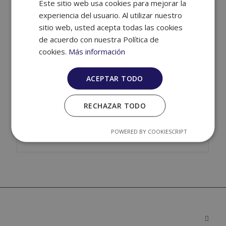
Este sitio web usa cookies para mejorar la
experiencia del usuario. Al utilizar nuestro
sitio web, usted acepta todas las cookies
SIERRA NEVADA
de acuerdo con nuestra Política de
febrero y marzo
cookies.
Más información
ACEPTAR TODO
ANDORRA (Semana Santa)
13 al 20 abril
RECHAZAR TODO
ANDORRA (festivos Semana Santa)
POWERED BY COOKIESCRIPT
16 al 20 abril