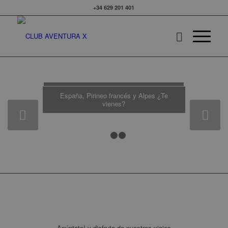
+34 629 201 401
Viajes de esquí
España, Pirineo francés y Alpes ¿Te
vienes?
Posterior
1
2
3
Apúntate! y disfruta de nuestros viajes