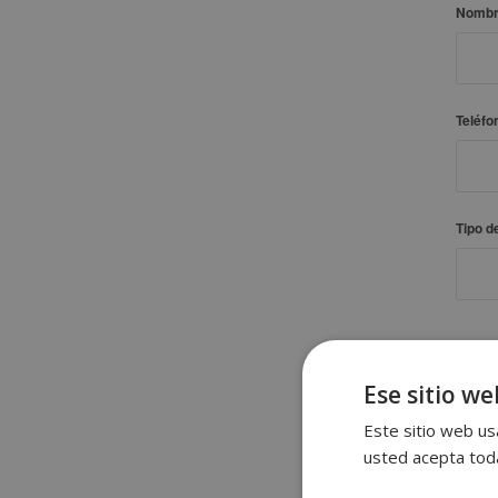
Nomb
Teléfo
Tipo 
DAT
Ese sitio we
Nomb
Este sitio web usa
usted acepta toda