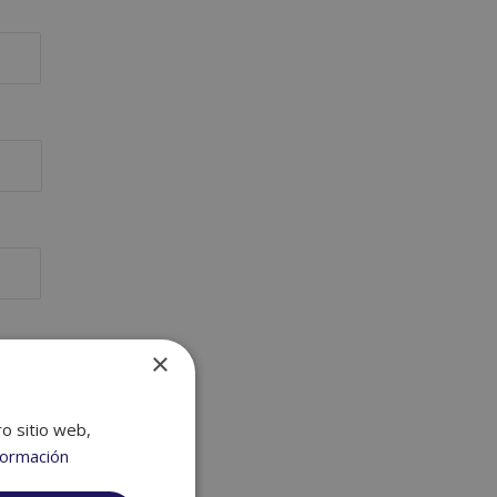
×
ro sitio web,
formación