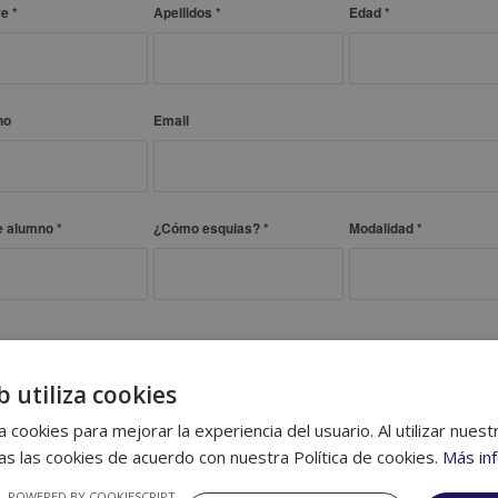
re
*
Apellidos
*
Edad
*
no
Email
de alumno
*
¿Cómo esquias?
*
Modalidad
*
OS ALUMNO 2
b utiliza cookies
re
Apellidos
Edad
 cookies para mejorar la experiencia del usuario. Al utilizar nuest
s las cookies de acuerdo con nuestra Política de cookies.
Más in
POWERED BY COOKIESCRIPT