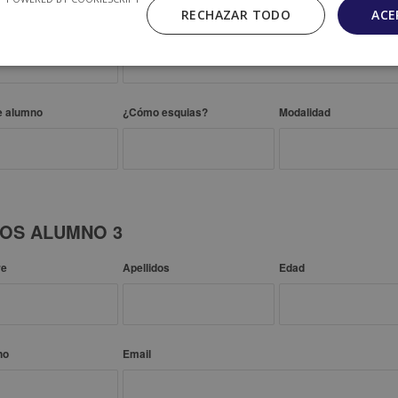
RECHAZAR TODO
ACE
no
Email
e alumno
¿Cómo esquias?
Modalidad
OS ALUMNO 3
re
Apellidos
Edad
no
Email