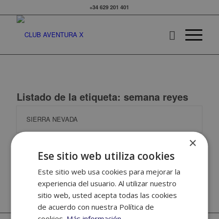
+34 629 201 401
Listado de la etiqueta:
semana reyes
SIERRA NEVADA
×
Ese sitio web utiliza cookies
SAINT-LARY-SOULAN (Semana de Reyes)
Este sitio web usa cookies para mejorar la
experiencia del usuario. Al utilizar nuestro
sitio web, usted acepta todas las cookies
de acuerdo con nuestra Política de
cookies.
Más información