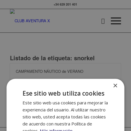
+34 629 201 401
Listado de la etiqueta:
snorkel
CAMPAMENTO NÁUTICO de VERANO
×
Ese sitio web utiliza cookies
CAMPAMENTO de verano NÁUTICO para Colegios
Este sitio web usa cookies para mejorar la
experiencia del usuario. Al utilizar nuestro
sitio web, usted acepta todas las cookies
de acuerdo con nuestra Política de
cookies.
Más información